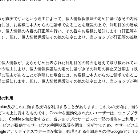
報が真実でないという理由によって、個人情報保護法の定めに基づきその内容
合には、お客様ご本人からのご請求であることを確認の上で、利用目的の達成
き、個人情報の内容の訂正等を行い、その旨をお客様に通知します（訂正等を
。）。但し、個人情報保護法その他の法令により、当ショップが訂正等の義務
の個人情報が、あらかじめ公表された利用目的の範囲を超えて取り扱われてい
いう理由により、個人情報保護法の定めに基づきその利用の停止又は消去（以
求に理由があることが判明した場合には、お客様ご本人からのご請求であるこ
様に通知します。但し、個人情報保護法その他の法令により、当ショップが利
技術の利用
ookie及びこれに類する技術を利用することがあります。これらの技術は、
ス向上に資するものです。Cookieを無効化されたいユーザーは、ウェブブ
。但し、Cookieを無効化すると、当ショップのサービスの一部の機能をご利用
スが提供するサービスの利用状況等を調査・分析するため、本サービス上に Goog
gleアナリティクスでデータが収集、処理される仕組みその他Googleアナ