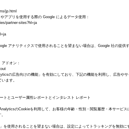
ms/jp.html
トやアプリを使用する際の Google によるデータ使用：
ies/partner-sites?hl=ja
l=ja
gle アナリティクスで使用されることを望まない場合は、Google 社の提供する
ト アドオン：
tout
alyticsの広告向けの機能」を有効にしており、下記の機能を利用し、広告やサイト改善の
しています。
ー属性レポートとユーザー属性レポートとインタレスト レポート
 AnalyticsのCookieを利用して、お客様の年齢・性別・閲覧履歴・本サ
す。
向けの機能」を使用されることを望まない場合は、設定によってトラッキングを無効にすること