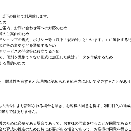
、以下の目的で利用致します。
ため
るご案内、お問い合わせ等への対応のため
等のご案内のため
る当ショップの規約、ポリシー等（以下「規約等」といいます。）に違反する
る規約等の変更などを通知するため
、新サービスの開発等に役立てるため
して、個別を識別できない形式に加工した統計データを作成するため
する目的のため
を、関連性を有すると合理的に認められる範囲内において変更することがあり
他の法令により許容される場合を除き、お客様の同意を得ず、利用目的の達成
の限りではありません。
保護のために必要がある場合であって、お客様の同意を得ることが困難である
健全な育成の推進のために特に必要がある場合であって、お客様の同意を得る