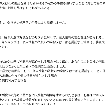
団体又はその委託を受けた者が法令の定める事務を遂行することに対して協力
遂行に支障を及ぼすおそれがあるとき
得し、偽りその他不正の手段により取得しません。
壊、改ざん及び漏洩などのリスクに対して、個人情報の安全管理が図られるよ
、当ショップは、個人情報の取扱いの全部又は一部を委託する場合は、委託先
います。
他の法令に基づき開示が認められる場合を除くほか、あらかじめお客様の同意
は上記に定める第三者への提供には該当しません。
成に必要な範囲内において個人情報の取扱いの全部又は一部を委託することに
業の承継に伴って個人情報が提供される場合
き共同利用する場合
報保護法の定めに基づき個人情報の開示を求められたときは、お客様ご本人か
行います（当該個人情報が存在しないときにはその旨を通知いたします。）。
負わない場合は、この限りではありません。